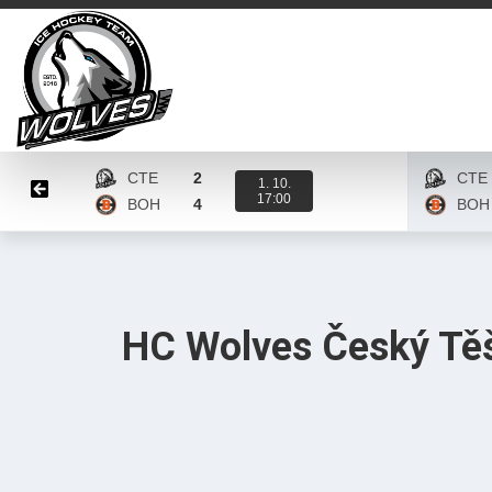
CTE
2
CTE
1. 10.
17:00
BOH
4
BOH
Karta zápasu
Karta z
HC Wolves Český Tě