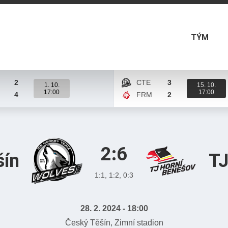
TÝM
2
CTE
3
1. 10.
15. 10.
17:00
17:00
4
FRM
2
ápasu
Karta zápasu
2:6
šín
TJ
1:1, 1:2, 0:3
28. 2. 2024 - 18:00
Český Těšín, Zimní stadion