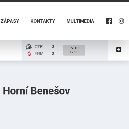
ZÁPASY
KONTAKTY
MULTIMEDIA
CTE
3
UNI
15. 10.
17:00
FRM
2
CTE
Karta zápasu
Karta z
 Horní Benešov