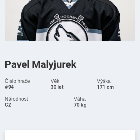
Pavel Malyjurek
Číslo hrače
Věk
Výška
#94
30 let
171 cm
Národnost
Váha
CZ
70 kg